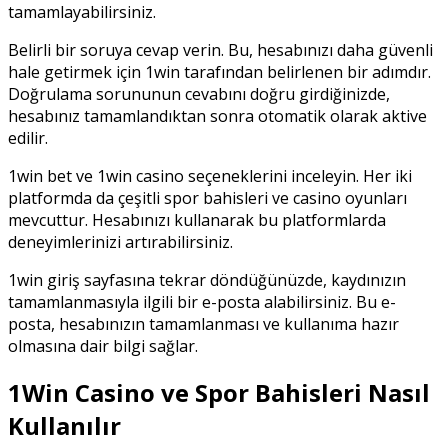
tamamlayabilirsiniz.
Belirli bir soruya cevap verin. Bu, hesabınızı daha güvenli
hale getirmek için 1win tarafından belirlenen bir adımdır.
Doğrulama sorununun cevabını doğru girdiğinizde,
hesabınız tamamlandıktan sonra otomatik olarak aktive
edilir.
1win bet ve 1win casino seçeneklerini inceleyin. Her iki
platformda da çeşitli spor bahisleri ve casino oyunları
mevcuttur. Hesabınızı kullanarak bu platformlarda
deneyimlerinizi artırabilirsiniz.
1win giriş sayfasına tekrar döndüğünüzde, kaydınızın
tamamlanmasıyla ilgili bir e-posta alabilirsiniz. Bu e-
posta, hesabınızın tamamlanması ve kullanıma hazır
olmasına dair bilgi sağlar.
1Win Casino ve Spor Bahisleri Nasıl
Kullanılır