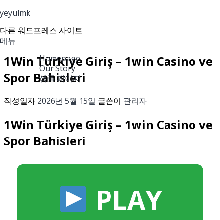
내
yeyulmk
용
다른 워드프레스 사이트
으
메뉴
로
바
1Win Türkiye Giriş – 1win Casino ve
Homepage
로
Our Story
Spor Bahisleri
가
샘플 페이지
기
작성일자
2026년 5월 15일
글쓴이
관리자
1Win Türkiye Giriş – 1win Casino ve
Spor Bahisleri
PLAY