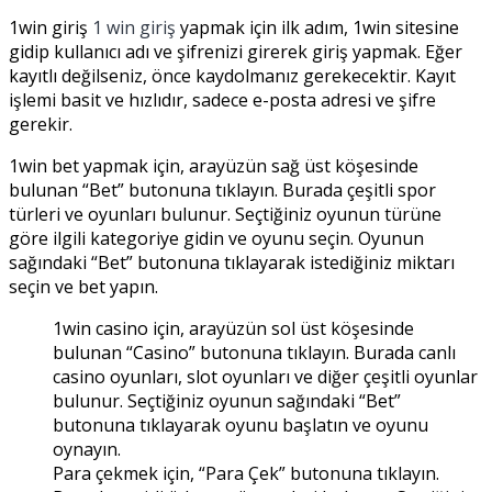
1win giriş
1 win giriş
yapmak için ilk adım, 1win sitesine
gidip kullanıcı adı ve şifrenizi girerek giriş yapmak. Eğer
kayıtlı değilseniz, önce kaydolmanız gerekecektir. Kayıt
işlemi basit ve hızlıdır, sadece e-posta adresi ve şifre
gerekir.
1win bet yapmak için, arayüzün sağ üst köşesinde
bulunan “Bet” butonuna tıklayın. Burada çeşitli spor
türleri ve oyunları bulunur. Seçtiğiniz oyunun türüne
göre ilgili kategoriye gidin ve oyunu seçin. Oyunun
sağındaki “Bet” butonuna tıklayarak istediğiniz miktarı
seçin ve bet yapın.
1win casino için, arayüzün sol üst köşesinde
bulunan “Casino” butonuna tıklayın. Burada canlı
casino oyunları, slot oyunları ve diğer çeşitli oyunlar
bulunur. Seçtiğiniz oyunun sağındaki “Bet”
butonuna tıklayarak oyunu başlatın ve oyunu
oynayın.
Para çekmek için, “Para Çek” butonuna tıklayın.