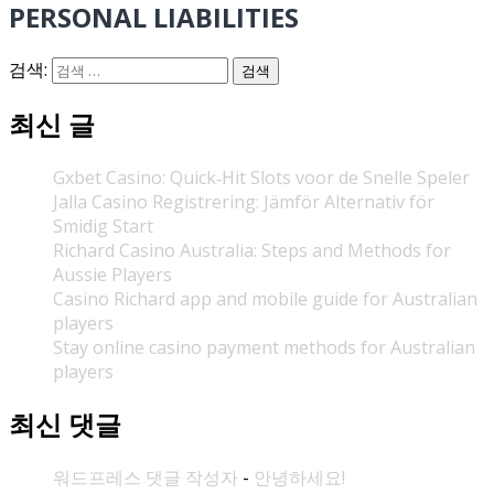
PERSONAL LIABILITIES
검색:
최신 글
Gxbet Casino: Quick‑Hit Slots voor de Snelle Speler
Jalla Casino Registrering: Jämför Alternativ för
Smidig Start
Richard Casino Australia: Steps and Methods for
Aussie Players
Casino Richard app and mobile guide for Australian
players
Stay online casino payment methods for Australian
players
최신 댓글
워드프레스 댓글 작성자
-
안녕하세요!